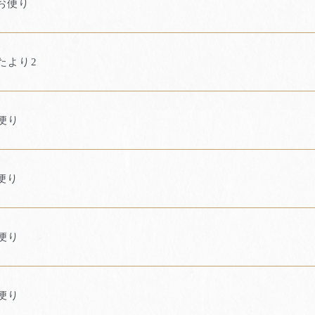
お便り
たより2
便り
便り
便り
便り